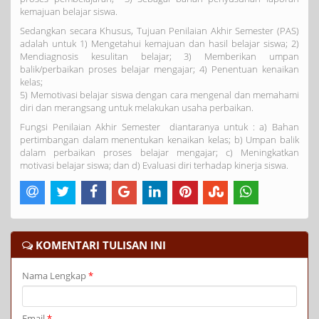
kemajuan belajar siswa.
Sedangkan secara Khusus, Tujuan Penilaian Akhir Semester (PAS)
adalah untuk 1) Mengetahui kemajuan dan hasil belajar siswa; 2)
Mendiagnosis kesulitan belajar; 3) Memberikan umpan
balik/perbaikan proses belajar mengajar; 4) Penentuan kenaikan
kelas;
5) Memotivasi belajar siswa dengan cara mengenal dan memahami
diri dan merangsang untuk melakukan usaha perbaikan.
Fungsi Penilaian Akhir Semester diantaranya untuk : a) Bahan
pertimbangan dalam menentukan kenaikan kelas; b) Umpan balik
dalam perbaikan proses belajar mengajar; c) Meningkatkan
motivasi belajar siswa; dan d) Evaluasi diri terhadap kinerja siswa.
KOMENTARI TULISAN INI
Nama Lengkap
*
Email
*