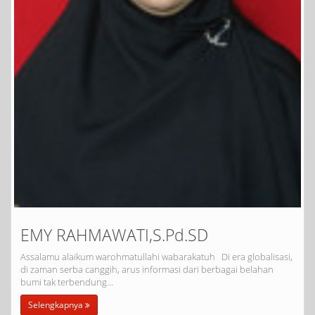
EMY RAHMAWATI,S.Pd.SD
Assalamu alaikum warohmatullahi wabarakatuh Di era globalisasi,
di zaman serba canggih, arus informasi dari berbagai belahan
bumi tak terbendung…
Selengkapnya