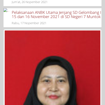
Jum'at, 26 Nopember 2021
Pelaksanaan ANBK Utama Jenjang SD Gelombang I
15 dan 16 November 2021 di SD Negeri 7 Muntok
Rabu, 17 Nopember 2021