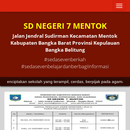
Toggl
naviga
SD NEGERI 7 MENTOK
Jalan Jendral Sudirman Kecamatan Mentok
Kabupaten Bangka Barat Provinsi Kepulauan
Bangka Belitung
#sedasevenberkah
#sedasevenbelajardanberbagiinformasi
takan sekolah yang terampil, cerdas, berpijak pada agama dan buda