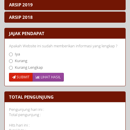
ARSIP 2019
ARSIP 2018
JAJAK PENDAPAT
Apakah Website ini sudah memberikan informasi yang lengkap ?
Iya
Kurang
Kurang Lengkap
SUBMIT
LIHAT HASIL
TOTAL PENGUNJUNG
Pengunjung hari ini :
Total pengunjung :
Hits hari ini :