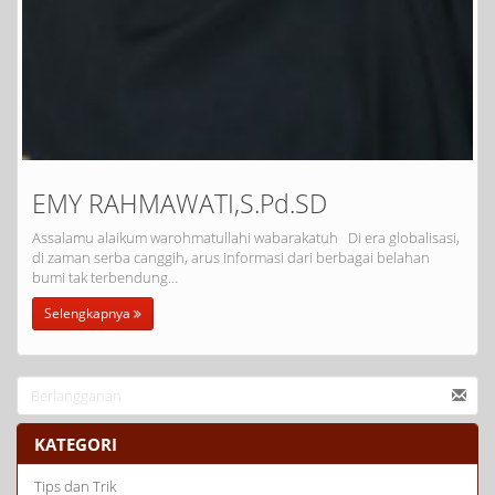
EMY RAHMAWATI,S.Pd.SD
Assalamu alaikum warohmatullahi wabarakatuh Di era globalisasi,
di zaman serba canggih, arus informasi dari berbagai belahan
bumi tak terbendung…
Selengkapnya
KATEGORI
Tips dan Trik