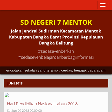
Toggl
naviga
SD NEGERI 7 MENTOK
Jalan Jendral Sudirman Kecamatan Mentok
Kabupaten Bangka Barat Provinsi Kepulauan
Bangka Belitung
#sedasevenberkah
#sedasevenbelajardanberbagiinformasi
ciptakan sekolah yang terampil, cerdas, berpijak pada agama dan bu
JUNI 2018
Hari Pendidikan Nasional tahun 2018
Sat Jun 02 2018 00:00:00