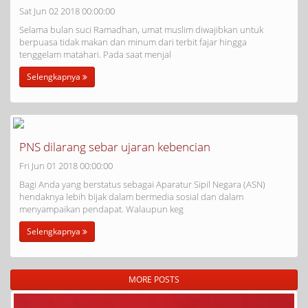
Sat Jun 02 2018 00:00:00
Selama bulan suci Ramadhan, umat muslim diwajibkan untuk
berpuasa tidak makan dan minum dari terbit fajar hingga
tenggelam matahari. Pada saat menjal
Selengkapnya
PNS dilarang sebar ujaran kebencian
Fri Jun 01 2018 00:00:00
Bagi Anda yang berstatus sebagai Aparatur Sipil Negara (ASN)
hendaknya lebih bijak dalam bermedia sosial dan dalam
menyampaikan pendapat. Walaupun keg
Selengkapnya
MORE POSTS