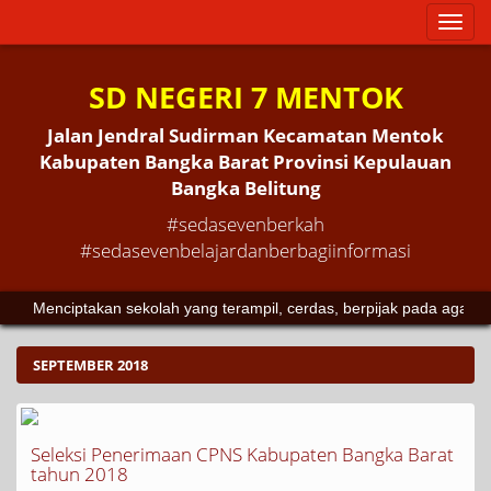
Toggl
naviga
SD NEGERI 7 MENTOK
Jalan Jendral Sudirman Kecamatan Mentok
Kabupaten Bangka Barat Provinsi Kepulauan
Bangka Belitung
#sedasevenberkah
#sedasevenbelajardanberbagiinformasi
Menciptakan sekolah yang terampil, cerdas, berpijak pada agam
SEPTEMBER 2018
Seleksi Penerimaan CPNS Kabupaten Bangka Barat
tahun 2018