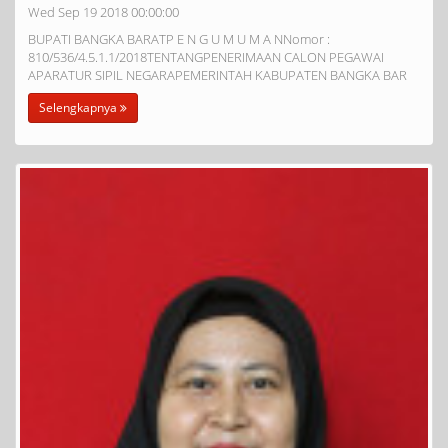
Wed Sep 19 2018 00:00:00
BUPATI BANGKA BARATP E N G U M U M A NNomor :
810/536/4.5.1.1/2018TENTANGPENERIMAAN CALON PEGAWAI
APARATUR SIPIL NEGARAPEMERINTAH KABUPATEN BANGKA BAR
Selengkapnya