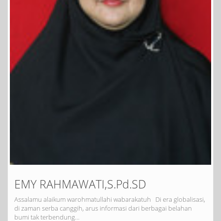
EMY RAHMAWATI,S.Pd.SD
Assalamu alaikum warohmatullahi wabarakatuh Di era globalisasi,
di zaman serba canggih, arus informasi dari berbagai belahan
bumi tak terbendung…