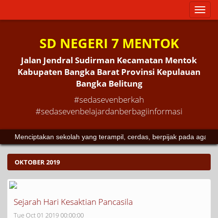
Toggl
naviga
SD NEGERI 7 MENTOK
Jalan Jendral Sudirman Kecamatan Mentok
Kabupaten Bangka Barat Provinsi Kepulauan
Bangka Belitung
#sedasevenberkah
#sedasevenbelajardanberbagiinformasi
Menciptakan sekolah yang terampil, cerdas, berpijak pada agam
OKTOBER 2019
Sejarah Hari Kesaktian Pancasila
Tue Oct 01 2019 00:00:00