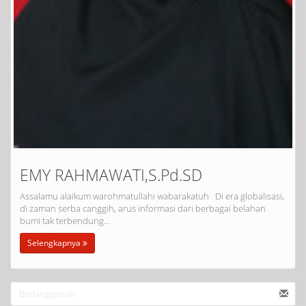
EMY RAHMAWATI,S.Pd.SD
Assalamu alaikum warohmatullahi wabarakatuh Di era globalisasi,
di zaman serba canggih, arus informasi dari berbagai belahan
bumi tak terbendung…
Selengkapnya