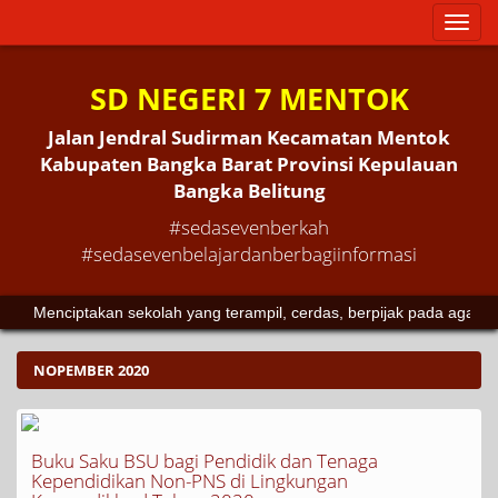
Toggl
naviga
SD NEGERI 7 MENTOK
Jalan Jendral Sudirman Kecamatan Mentok
Kabupaten Bangka Barat Provinsi Kepulauan
Bangka Belitung
#sedasevenberkah
#sedasevenbelajardanberbagiinformasi
Menciptakan sekolah yang terampil, cerdas, berpijak pada agam
NOPEMBER 2020
Buku Saku BSU bagi Pendidik dan Tenaga
Kependidikan Non-PNS di Lingkungan