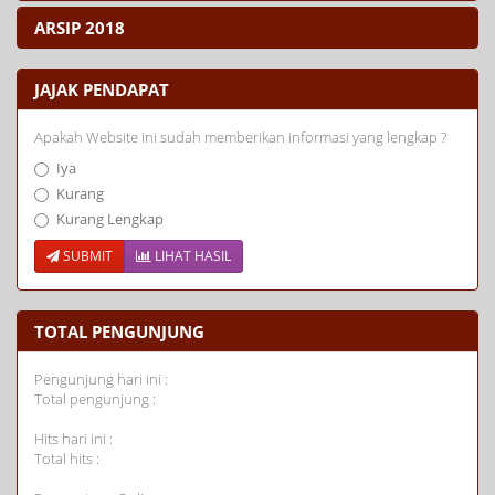
ARSIP 2018
JAJAK PENDAPAT
Apakah Website ini sudah memberikan informasi yang lengkap ?
Iya
Kurang
Kurang Lengkap
SUBMIT
LIHAT HASIL
TOTAL PENGUNJUNG
Pengunjung hari ini :
Total pengunjung :
Hits hari ini :
Total hits :