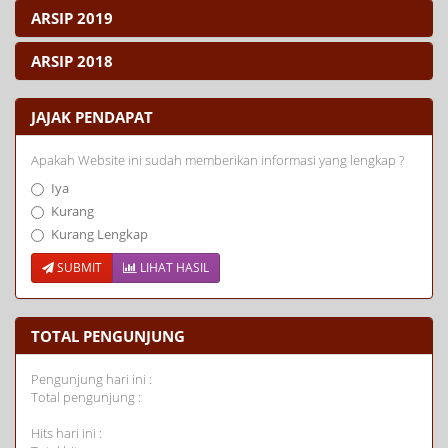
ARSIP 2019
ARSIP 2018
JAJAK PENDAPAT
Apakah Website ini sudah memberikan informasi yang lengkap ?
Iya
Kurang
Kurang Lengkap
SUBMIT
LIHAT HASIL
TOTAL PENGUNJUNG
Pengunjung hari ini :
Total pengunjung :
Hits hari ini :