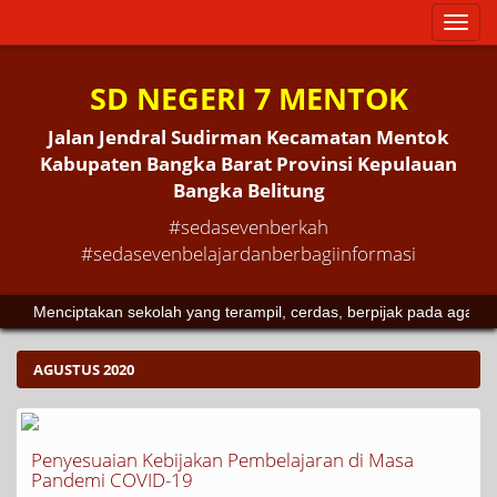
Toggl
naviga
SD NEGERI 7 MENTOK
Jalan Jendral Sudirman Kecamatan Mentok
Kabupaten Bangka Barat Provinsi Kepulauan
Bangka Belitung
#sedasevenberkah
#sedasevenbelajardanberbagiinformasi
Menciptakan sekolah yang terampil, cerdas, berpijak pada agam
AGUSTUS 2020
Penyesuaian Kebijakan Pembelajaran di Masa
Pandemi COVID-19