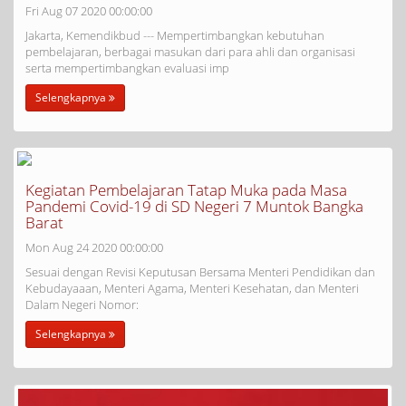
Fri Aug 07 2020 00:00:00
Jakarta, Kemendikbud --- Mempertimbangkan kebutuhan
pembelajaran, berbagai masukan dari para ahli dan organisasi
serta mempertimbangkan evaluasi imp
Selengkapnya
Kegiatan Pembelajaran Tatap Muka pada Masa
Pandemi Covid-19 di SD Negeri 7 Muntok Bangka
Barat
Mon Aug 24 2020 00:00:00
Sesuai dengan Revisi Keputusan Bersama Menteri Pendidikan dan
Kebudayaaan, Menteri Agama, Menteri Kesehatan, dan Menteri
Dalam Negeri Nomor:
Selengkapnya