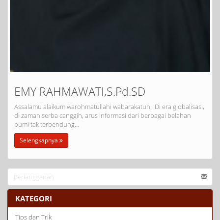
EMY RAHMAWATI,S.Pd.SD
Assalamu alaikum warohmatullahi wabarakatuh Di era globalisasi,
di zaman serba canggih, arus informasi dari berbagai belahan
bumi tak terbendung…
Selengkapnya
KATEGORI
Tips dan Trik