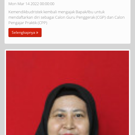
Mon Mar 14 2022 00:00:00
Kemendikbudristek kembali mengajak Bapak/Ibu untuk
mendaftarkan diri sebagai Calon Guru Penggerak (CGP) dan Calon
Pengajar Praktik (CPP)
Selengkapnya