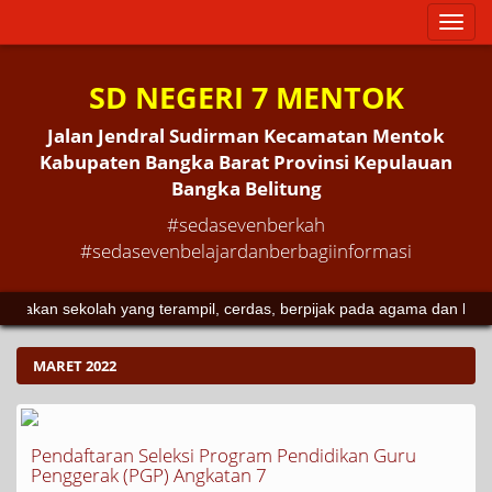
Toggl
naviga
SD NEGERI 7 MENTOK
Jalan Jendral Sudirman Kecamatan Mentok
Kabupaten Bangka Barat Provinsi Kepulauan
Bangka Belitung
#sedasevenberkah
#sedasevenbelajardanberbagiinformasi
an sekolah yang terampil, cerdas, berpijak pada agama dan budaya.
MARET 2022
Pendaftaran Seleksi Program Pendidikan Guru
Penggerak (PGP) Angkatan 7