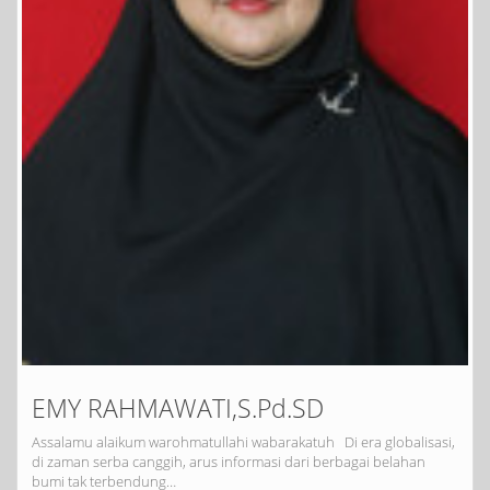
EMY RAHMAWATI,S.Pd.SD
Assalamu alaikum warohmatullahi wabarakatuh Di era globalisasi,
di zaman serba canggih, arus informasi dari berbagai belahan
bumi tak terbendung…