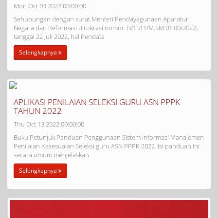
Mon Oct 03 2022 00:00:00
Sehubungan dengan surat Menteri Pendayagunaan Aparatur
Negara dan Reformasi Birokrasi nomor: B/1511/M.SM.01.00/2022,
tanggal 22 Juli 2022, hal Pendata
Selengkapnya
APLIKASI PENILAIAN SELEKSI GURU ASN PPPK
TAHUN 2022
Thu Oct 13 2022 00:00:00
Buku Petunjuk Panduan Penggunaan Sistem Informasi Manajemen
Penilaian Kesesuaian Seleksi guru ASN PPPK 2022. Isi panduan ini
secara umum menjelaskan
Selengkapnya