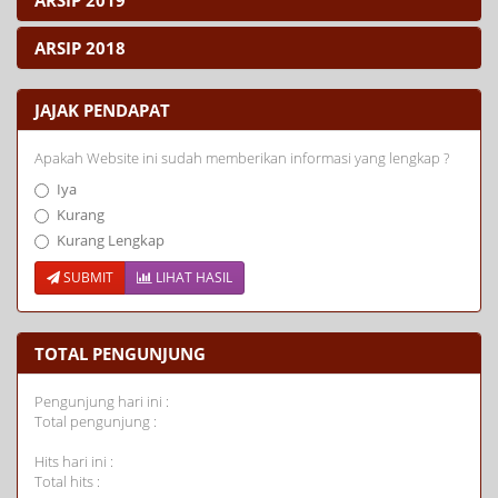
ARSIP 2018
JAJAK PENDAPAT
Apakah Website ini sudah memberikan informasi yang lengkap ?
Iya
Kurang
Kurang Lengkap
SUBMIT
LIHAT HASIL
TOTAL PENGUNJUNG
Pengunjung hari ini :
Total pengunjung :
Hits hari ini :
Total hits :