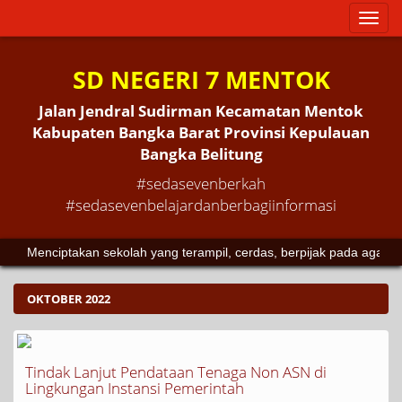
Toggl
naviga
SD NEGERI 7 MENTOK
Jalan Jendral Sudirman Kecamatan Mentok
Kabupaten Bangka Barat Provinsi Kepulauan
Bangka Belitung
#sedasevenberkah
#sedasevenbelajardanberbagiinformasi
Menciptakan sekolah yang terampil, cerdas, berpijak pada agam
OKTOBER 2022
Tindak Lanjut Pendataan Tenaga Non ASN di
Lingkungan Instansi Pemerintah