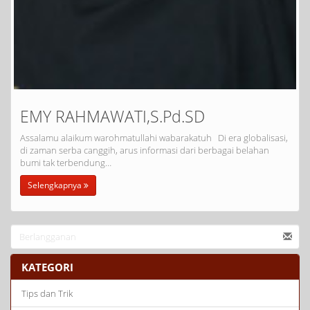
EMY RAHMAWATI,S.Pd.SD
Assalamu alaikum warohmatullahi wabarakatuh Di era globalisasi,
di zaman serba canggih, arus informasi dari berbagai belahan
bumi tak terbendung…
Selengkapnya
KATEGORI
Tips dan Trik