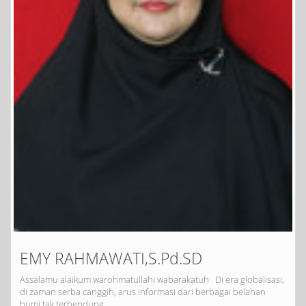
EMY RAHMAWATI,S.Pd.SD
Assalamu alaikum warohmatullahi wabarakatuh Di era globalisasi,
di zaman serba canggih, arus informasi dari berbagai belahan
bumi tak terbendung…