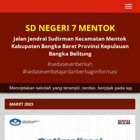
Toggl
naviga
SD NEGERI 7 MENTOK
Jalan Jendral Sudirman Kecamatan Mentok
Kabupaten Bangka Barat Provinsi Kepulauan
Bangka Belitung
#sedasevenberkah
#sedasevenbelajardanberbagiinformasi
Menciptakan sekolah yang terampil, cerdas, berpijak pada agama da
MARET 2023