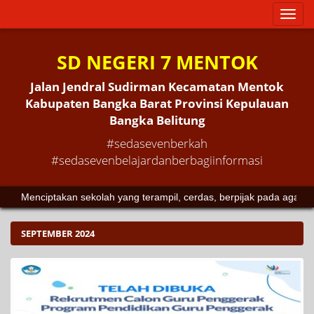
Toggl
naviga
SD NEGERI 7 MENTOK
Jalan Jendral Sudirman Kecamatan Mentok
Kabupaten Bangka Barat Provinsi Kepulauan
Bangka Belitung
#sedasevenberkah
#sedasevenbelajardanberbagiinformasi
Menciptakan sekolah yang terampil, cerdas, berpijak pada agama
SEPTEMBER 2024