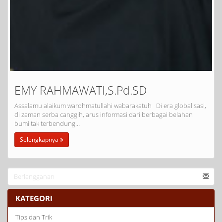
EMY RAHMAWATI,S.Pd.SD
Assalamu alaikum warohmatullahi wabarakatuh Di era globalisasi,
di zaman serba canggih, arus informasi dari berbagai belahan
bumi tak terbendung…
Selengkapnya
KATEGORI
Tips dan Trik