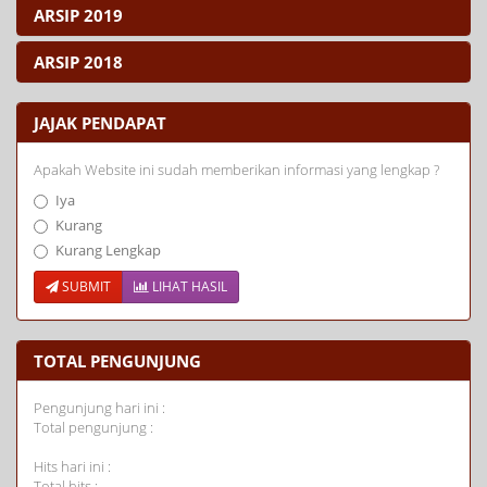
ARSIP 2019
ARSIP 2018
JAJAK PENDAPAT
Apakah Website ini sudah memberikan informasi yang lengkap ?
Iya
Kurang
Kurang Lengkap
SUBMIT
LIHAT HASIL
TOTAL PENGUNJUNG
Pengunjung hari ini :
Total pengunjung :
Hits hari ini :
Total hits :