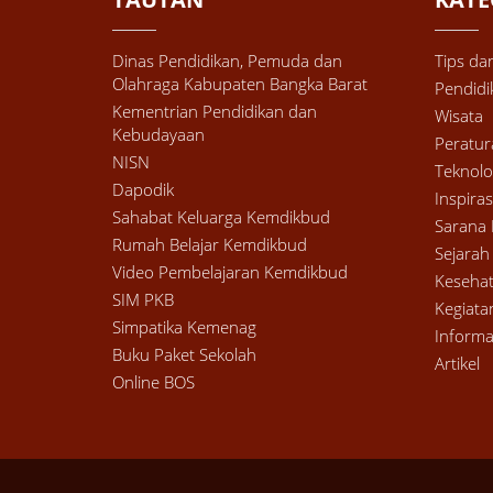
Dinas Pendidikan, Pemuda dan
Tips dan
Olahraga Kabupaten Bangka Barat
Pendidi
Kementrian Pendidikan dan
Wisata
Kebudayaan
Peratu
NISN
Teknolo
Dapodik
Inspiras
Sahabat Keluarga Kemdikbud
Sarana 
Rumah Belajar Kemdikbud
Sejarah
Video Pembelajaran Kemdikbud
Keseha
SIM PKB
Kegiata
Simpatika Kemenag
Informa
Buku Paket Sekolah
Artikel
Online BOS