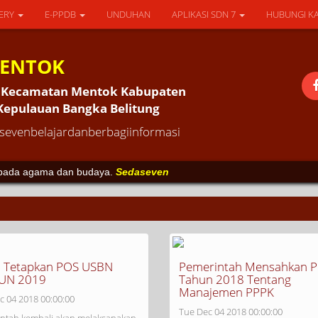
ERY
E-PPDB
UNDUHAN
APLIKASI SDN 7
HUBUNGI K
MENTOK
an Kecamatan Mentok Kabupaten
 Kepulauan Bangka Belitung
evenbelajardanberbagiinformasi
k pada agama dan budaya.
Sedaseven
 Tetapkan POS USBN
Pemerintah Mensahkan P
UN 2019
Tahun 2018 Tentang
Manajemen PPPK
c 04 2018 00:00:00
Tue Dec 04 2018 00:00:00