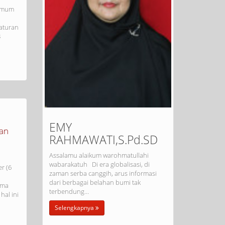
 umum
aturan
8
EMY
ran
RAHMAWATI,S.Pd.SD
Assalamu alaikum warohmatullahi
wabarakatuh Di era globalisasi, di
r (6
zaman serba canggih, arus informasi
dari berbagai belahan bumi tak
ima
terbendung…
hal ini
Selengkapnya