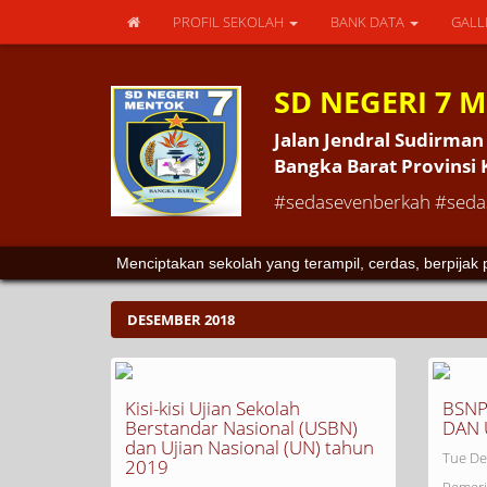
PROFIL SEKOLAH
BANK DATA
GALL
SD NEGERI 7 
Jalan Jendral Sudirm
Bangka Barat Provinsi
#sedasevenberkah #sedas
Menciptakan sekolah yang terampil, cerdas, berpija
DESEMBER 2018
Kisi-kisi Ujian Sekolah
BSNP
Berstandar Nasional (USBN)
DAN 
dan Ujian Nasional (UN) tahun
Tue De
2019