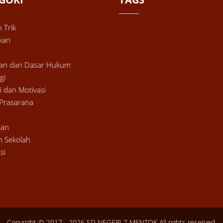
 Trik
kan
ran dan Dasar Hukum
gi
i dan Motivasi
Prasarana
tan
n Sekolah
si
Copyright © 2017 - 2026
SD NEGERI 7 MENTOK
All rights reserved.