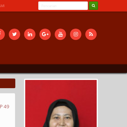
AMI
P 49