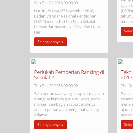
Pemeri
Sun Dec 02 2018 00:00:00
Ujian 
Hari ini, Selasa, 27 November 2018,
(USBN)
Badan Standar Nasional Pendidikan
tahun 
(BSNP) merilis Kisi-Kisi Ujian Sekolah
tersebu
Berstandar Nasional (USBN) dan Ujian
Sele
Nasi
Selengkapnya
Perlukah Pemberian Ranking di
Tekni
Sekolah?
2013
Thu Dec 20 2018 00:00:00
Thu De
Satu pertanyaan yang kerapkali diajukan
Pada t
orangtua kepada guru walikelas, pada
pesert
momen pembagian raport anaknya
meneri
adalah pertanyaan mengenai ranking.
ajaran
Adanya
adalah
Selengkapnya
Sele