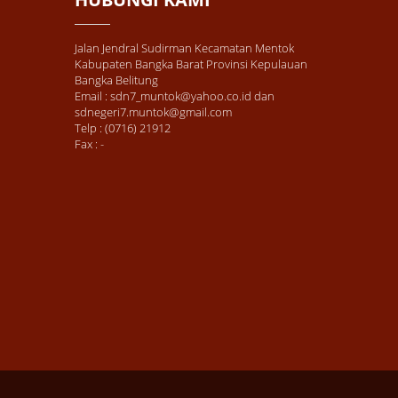
Jalan Jendral Sudirman Kecamatan Mentok
Kabupaten Bangka Barat Provinsi Kepulauan
Bangka Belitung
Email : sdn7_muntok@yahoo.co.id dan
sdnegeri7.muntok@gmail.com
Telp : (0716) 21912
Fax : -