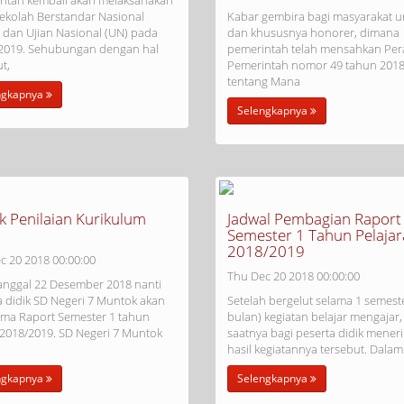
ntah kembali akan melaksanakan
Sekolah Berstandar Nasional
Kabar gembira bagi masyarakat
 dan Ujian Nasional (UN) pada
dan khususnya honorer, dimana
2019. Sehubungan dengan hal
pemerintah telah mensahkan Per
t,
Pemerintah nomor 49 tahun 201
tentang Mana
ngkapnya
Selengkapnya
k Penilaian Kurikulum
Jadwal Pembagian Raport
Semester 1 Tahun Pelaja
2018/2019
c 20 2018 00:00:00
Thu Dec 20 2018 00:00:00
anggal 22 Desember 2018 nanti
a didik SD Negeri 7 Muntok akan
Setelah bergelut selama 1 semeste
ma Raport Semester 1 tahun
bulan) kegiatan belajar mengajar,
 2018/2019. SD Negeri 7 Muntok
saatnya bagi peserta didik mener
hasil kegiatannya tersebut. Dalam 
ngkapnya
Selengkapnya