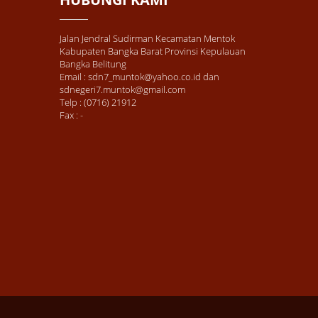
Jalan Jendral Sudirman Kecamatan Mentok
Kabupaten Bangka Barat Provinsi Kepulauan
Bangka Belitung
Email : sdn7_muntok@yahoo.co.id dan
sdnegeri7.muntok@gmail.com
Telp : (0716) 21912
Fax : -