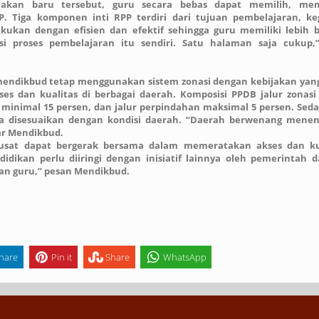
akan baru tersebut, guru secara bebas dapat memilih, mem
Tiga komponen inti RPP terdiri dari tujuan pembelajaran, ke
kukan dengan efisien dan efektif sehingga guru memiliki lebih 
proses pembelajaran itu sendiri. Satu halaman saja cukup,”
mendikbud tetap menggunakan sistem zonasi dengan kebijakan yang
s dan kualitas di berbagai daerah. Komposisi PPDB jalur zonasi
i minimal 15 persen, dan jalur perpindahan maksimal 5 persen. Sed
nnya disesuaikan dengan kondisi daerah. “Daerah berwenang mene
jar Mendikbud.
usat dapat bergerak bersama dalam memeratakan akses dan ku
dikan perlu diiringi dengan inisiatif lainnya oleh pemerintah d
gan guru,” pesan Mendikbud.
hare
Pin it
Share
WhatsApp