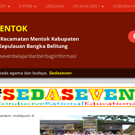
ERY
E-PPDB
UNDUHAN
APLIKASI SDN 7
HUBUNGI K
MENTOK
an Kecamatan Mentok Kabupaten
 Kepulauan Bangka Belitung
evenbelajardanberbagiinformasi
karakter anak bangsa serta sarana pendidikan keluarga.
Sedaseven
k pada agama dan budaya.
Sedaseven