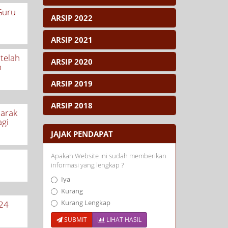
Guru
ARSIP 2022
ARSIP 2021
telah
ARSIP 2020
h
ARSIP 2019
ARSIP 2018
Jarak
gi
JAJAK PENDAPAT
Apakah Website ini sudah memberikan
informasi yang lengkap ?
Iya
Kurang
Kurang Lengkap
24
SUBMIT
LIHAT HASIL