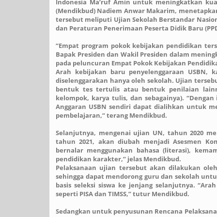
Indonesia Ma’ruf Amin untuk meningkatkan kua
(Mendikbud) Nadiem Anwar Makarim, menetapkan 
tersebut meliputi Ujian Sekolah Berstandar Nasio
dan Peraturan Penerimaan Peserta Didik Baru (PPD
“Empat program pokok kebijakan pendidikan ter
Bapak Presiden dan Wakil Presiden dalam mening
pada peluncuran Empat Pokok Kebijakan Pendidikan 
Arah kebijakan baru penyelenggaraan USBN, k
diselenggarakan hanya oleh sekolah. Ujian terse
bentuk tes tertulis atau bentuk penilaian lain
kelompok, karya tulis, dan sebagainya). “Dengan 
Anggaran USBN sendiri dapat dialihkan untuk m
pembelajaran,” terang Mendikbud.
Selanjutnya, mengenai ujian UN, tahun 2020 m
tahun 2021, akan diubah menjadi Asesmen Kom
bernalar menggunakan bahasa (literasi), kem
pendidikan karakter,” jelas Mendikbud.
Pelaksanaan ujian tersebut akan dilakukan oleh 
sehingga dapat mendorong guru dan sekolah untuk
basis seleksi siswa ke jenjang selanjutnya. “Ara
seperti PISA dan TIMSS,” tutur Mendikbud.
Sedangkan untuk penyusunan Rencana Pelaksana