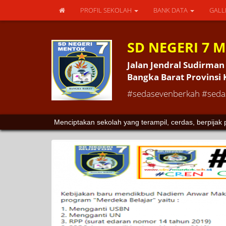
PROFIL SEKOLAH
BANK DATA
GALL
SD NEGERI 7 
Jalan Jendral Sudirm
Bangka Barat Provinsi
#sedasevenberkah #sedas
SD Negeri 7 Muntok adalah sekolah yang membentuk 
Menciptakan sekolah yang terampil, cerdas, berpija