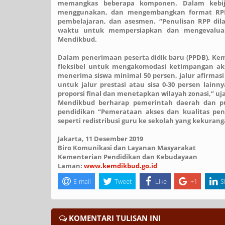
memangkas beberapa komponen. Dalam kebij
menggunakan, dan mengembangkan format RPP. 
pembelajaran, dan asesmen. “Penulisan RPP dila
waktu untuk mempersiapkan dan mengevaluasi 
Mendikbud.
Dalam penerimaan peserta didik baru (PPDB), Ke
fleksibel untuk mengakomodasi ketimpangan akse
menerima siswa minimal 50 persen, jalur afirmas
untuk jalur prestasi atau sisa 0-30 persen lai
proporsi final dan menetapkan wilayah zonasi,” u
Mendikbud berharap pemerintah daerah dan p
pendidikan “Pemerataan akses dan kualitas pendi
seperti redistribusi guru ke sekolah yang kekuran
Jakarta, 11 Desember 2019
Biro Komunikasi dan Layanan Masyarakat
Kementerian Pendidikan dan Kebudayaan
Laman:
www.kemdikbud.go.id
E-mail
Tweet
Like
+1
S
KOMENTARI TULISAN INI