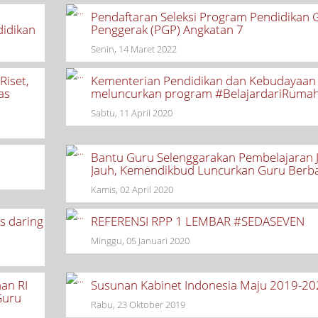
Pendaftaran Seleksi Program Pendidikan 
didikan
Penggerak (PGP) Angkatan 7
Senin, 14 Maret 2022
Riset,
Kementerian Pendidikan dan Kebudayaan 
as
meluncurkan program #BelajardariRuma
Sabtu, 11 April 2020
Bantu Guru Selenggarakan Pembelajaran 
Jauh, Kemendikbud Luncurkan Guru Berba
Kamis, 02 April 2020
s daring
REFERENSI RPP 1 LEMBAR #SEDASEVEN
Minggu, 05 Januari 2020
an RI
Susunan Kabinet Indonesia Maju 2019-20
Guru
Rabu, 23 Oktober 2019