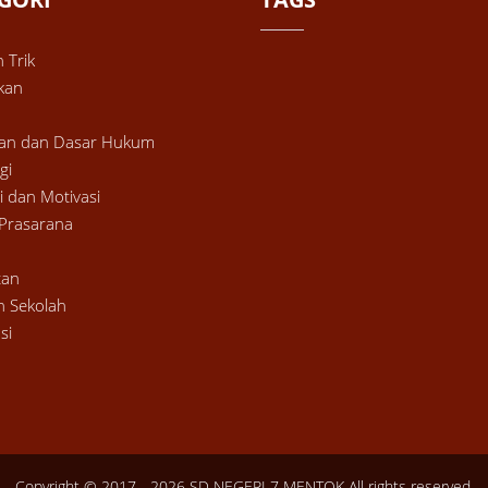
 Trik
kan
ran dan Dasar Hukum
gi
i dan Motivasi
Prasarana
tan
n Sekolah
si
Copyright © 2017 - 2026
SD NEGERI 7 MENTOK
All rights reserved.