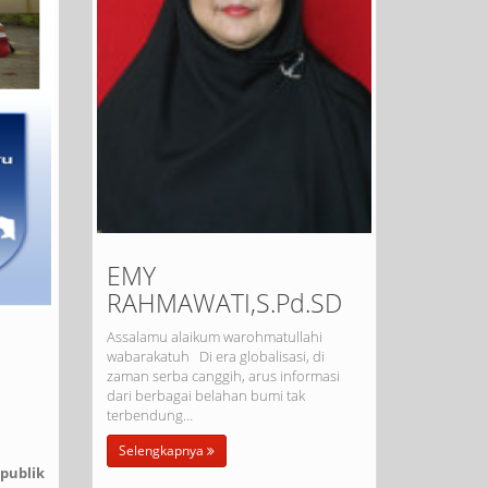
EMY
RAHMAWATI,S.Pd.SD
Assalamu alaikum warohmatullahi
wabarakatuh Di era globalisasi, di
zaman serba canggih, arus informasi
dari berbagai belahan bumi tak
terbendung…
Selengkapnya
publik