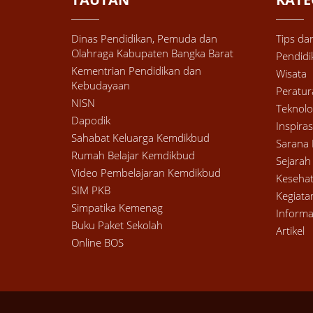
Dinas Pendidikan, Pemuda dan
Tips dan
Olahraga Kabupaten Bangka Barat
Pendidi
Kementrian Pendidikan dan
Wisata
Kebudayaan
Peratu
NISN
Teknolo
Dapodik
Inspiras
Sahabat Keluarga Kemdikbud
Sarana 
Rumah Belajar Kemdikbud
Sejarah
Video Pembelajaran Kemdikbud
Keseha
SIM PKB
Kegiata
Simpatika Kemenag
Informa
Buku Paket Sekolah
Artikel
Online BOS