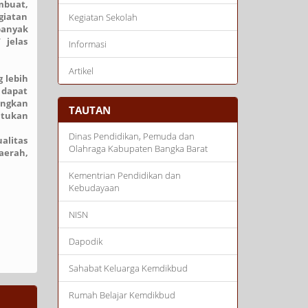
buat,
giatan
Kegiatan Sekolah
banyak
 jelas
Informasi
Artikel
 lebih
 dapat
angkan
TAUTAN
ntukan
Dinas Pendidikan, Pemuda dan
alitas
Olahraga Kabupaten Bangka Barat
aerah,
Kementrian Pendidikan dan
Kebudayaan
NISN
Dapodik
Sahabat Keluarga Kemdikbud
Rumah Belajar Kemdikbud