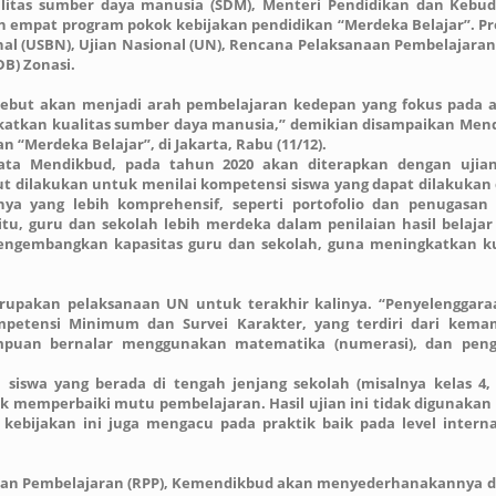
litas sumber daya manusia (SDM), Menteri Pendidikan dan Kebu
empat program pokok kebijakan pendidikan “Merdeka Belajar”. P
nal (USBN), Ujian Nasional (UN), Rencana Pelaksanaan Pembelajaran 
B) Zonasi.
sebut akan menjadi arah pembelajaran kedepan yang fokus pada 
katkan kualitas sumber daya manusia,” demikian disampaikan Men
“Merdeka Belajar”, di Jakarta, Rabu (11/12).
ata Mendikbud, pada tahun 2020 akan diterapkan dengan ujia
but dilakukan untuk menilai kompetensi siswa yang dapat dilakukan
nya yang lebih komprehensif, seperti portofolio dan penugasan 
itu, guru dan sekolah lebih merdeka dalam penilaian hasil belajar 
engembangkan kapasitas guru dan sekolah, guna meningkatkan ku
erupakan pelaksanaan UN untuk terakhir kalinya. “Penyelenggar
petensi Minimum dan Survei Karakter, yang terdiri dari kem
ampuan bernalar menggunakan matematika (numerasi), dan pen
siswa yang berada di tengah jenjang sekolah (misalnya kelas 4, 8
 memperbaiki mutu pembelajaran. Hasil ujian ini tidak digunakan
h kebijakan ini juga mengacu pada praktik baik pada level interna
an Pembelajaran (RPP), Kemendikbud akan menyederhanakannya 