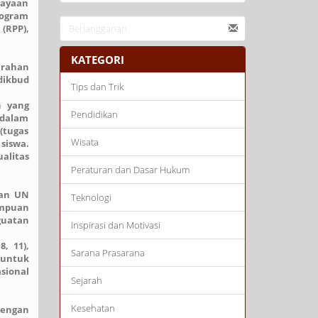
dayaan
rogram
(RPP),
KATEGORI
arahan
dikbud
Tips dan Trik
n yang
Pendidikan
 dalam
(tugas
Wisata
siswa.
alitas
Peraturan dan Dasar Hukum
aan UN
Teknologi
ampuan
guatan
Inspirasi dan Motivasi
, 11),
Sarana Prasarana
 untuk
sional
Sejarah
Kesehatan
dengan