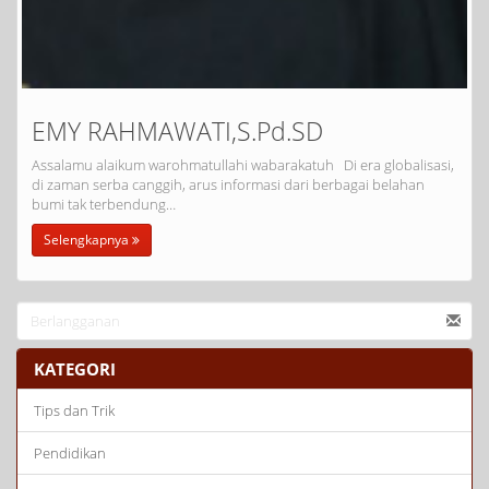
EMY RAHMAWATI,S.Pd.SD
Assalamu alaikum warohmatullahi wabarakatuh Di era globalisasi,
di zaman serba canggih, arus informasi dari berbagai belahan
bumi tak terbendung…
Selengkapnya
KATEGORI
Tips dan Trik
Pendidikan