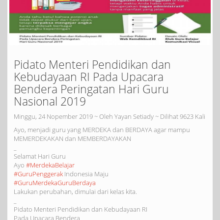
Pidato Menteri Pendidikan dan
Kebudayaan RI Pada Upacara
Bendera Peringatan Hari Guru
Nasional 2019
Minggu, 24 Nopember 2019 ~ Oleh Yayan Setiady ~ Dilihat 9623 Kali
Ayo, menjadi guru yang MERDEKA dan BERDAYA agar mampu
MEMERDEKAKAN dan MEMBERDAYAKAN
_
Selamat Hari Guru
Ayo
#MerdekaBelajar
#GuruPenggerak
Indonesia Maju
#GuruMerdekaGuruBerdaya
Lakukan perubahan, dimulai dari kelas kita.
_
Pidato Menteri Pendidikan dan Kebudayaan RI
Pada Upacara Bendera