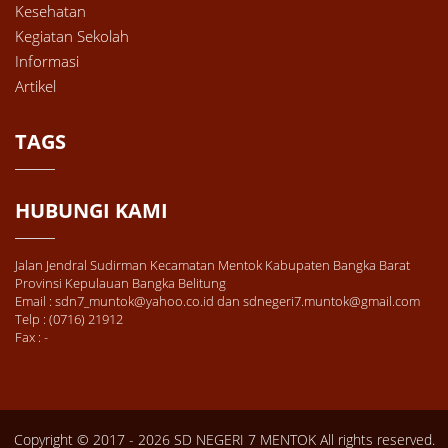
Kesehatan
Kegiatan Sekolah
Informasi
Artikel
TAGS
HUBUNGI KAMI
Jalan Jendral Sudirman Kecamatan Mentok Kabupaten Bangka Barat
Provinsi Kepulauan Bangka Belitung
Email : sdn7_muntok@yahoo.co.id dan sdnegeri7.muntok@gmail.com
Telp : (0716) 21912
Fax : -
Copyright © 2017 - 2026
SD NEGERI 7 MENTOK
All rights reserved.