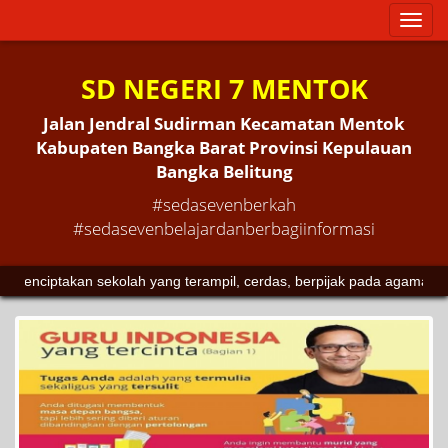
Toggl
naviga
SD NEGERI 7 MENTOK
Jalan Jendral Sudirman Kecamatan Mentok
Kabupaten Bangka Barat Provinsi Kepulauan
Bangka Belitung
#sedasevenberkah
#sedasevenbelajardanberbagiinformasi
takan sekolah yang terampil, cerdas, berpijak pada agama dan buday