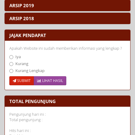
ARSIP 2019
ARSIP 2018
JAJAK PENDAPAT
Apakah Website ini sudah memberikan informasi yang lengkap ?
Iya
Kurang
Kurang Lengkap
SUBMIT
LIHAT HASIL
TOTAL PENGUNJUNG
Pengunjung hari ini :
Total pengunjung :
Hits hari ini :