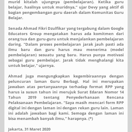
murid kitalah ujungnya (pembelajaran). Ketika guru
belajar, hasilnya untuk muridnya,” ujar Devy yang aktif di
bagian pengembangan guru daerah dalam Komunitas Guru
Belajar.
Senada Ahmad Fikri Dzulfikar yang tergabung dalam Google
Educators Group mengatakan harus ada komitmen dari
orang tua dan guru-guru untuk menjalankan pembelajaran
daring. "Dalam proses pembelajaran jarak jauh pasti ada
ilmu baru dan guru harus mau menerima (model
pembelajaran) sesuatu yang baru. Harus punya motivasi
sebagai guru pembelajar. Jarak tidak menghalangi kita
untuk belajar," ujarnya.
Ahmad juga mengungkapkan kegembiraannya dengan
peluncuran laman Guru Berbagi. Hal ini merupakan
jawaban atas pertanyaannya terhadap format RPP yang
harus ia susun tahun ini merujuk Surat Edaran Nomor 14
Tahun 2019 tentang Penyederhanaan Rencana
Pelaksanaan Pembelajaran. “Saya masih mencari form RPP
digital ini dengan laman ini dengan rekan guru lain. Laman
ini adalah jawaban bagi kami. Semoga dengan laman ini
bisa menambah banyak ilmu,” harapnya. (*)
Jakarta, 31 Maret 2020