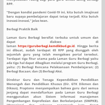
RPP.
“Dengan kondisi pandemi Covid-19 ini, kita butuh imajinasi
baru supaya pembelajaran dapat tetap terjadi. Kita butuh
inovasi-inovasi,” jelas Iwan.
Berbagi Praktik Baik
Laman Guru Berbagi bersifat terbuka untuk umum dan
dapat diakses di
laman
https://guruberbagi.kemdikbud.go.id
. Hingga berita
ini dibuat, sudah terdapat 65 RPP yang diunggah oleh
sejumlah guru yang telah mengakses portal tersebut.
Terdapat tiga fitur utama pada Laman Guru Berbagi yaitu
ada tiga hal dapat dibagikan melalui program Guru Berbagi,
yaitu: (1) Berbagi Rencana Pelaksanaan Pembelajaran; (2)
Berbagi Bacaan; dan (3) Berbagi Aksi.
Direktur Guru dan Tenaga Kependidikan Pendidikan
Menengah dan Pendidikan Khusus (Dir. GTK Dikmen dan
Diksus), Praptono menyampaikan bahwa guru dari semua
jenjang dapat mendaftarkan pada Laman Guru Berbagi
menggunakan akun Sistem Informasi manajemen
Pengembangan Keprofesian dan Berkelanjutan (SIMPKB).
"Organisasi dan relawan penggerak juga dapat