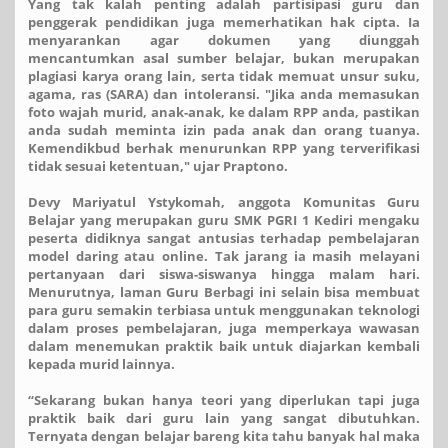
Yang tak kalah penting adalah partisipasi guru dan
penggerak pendidikan juga memerhatikan hak cipta. Ia
menyarankan agar dokumen yang diunggah
mencantumkan asal sumber belajar, bukan merupakan
plagiasi karya orang lain, serta tidak memuat unsur suku,
agama, ras (SARA) dan intoleransi. "Jika anda memasukan
foto wajah murid, anak-anak, ke dalam RPP anda, pastikan
anda sudah meminta izin pada anak dan orang tuanya.
Kemendikbud berhak menurunkan RPP yang terverifikasi
tidak sesuai ketentuan," ujar Praptono.
Devy Mariyatul Ystykomah, anggota Komunitas Guru
Belajar yang merupakan guru SMK PGRI 1 Kediri mengaku
peserta didiknya sangat antusias terhadap pembelajaran
model daring atau online. Tak jarang ia masih melayani
pertanyaan dari siswa-siswanya hingga malam hari.
Menurutnya, laman Guru Berbagi ini selain bisa membuat
para guru semakin terbiasa untuk menggunakan teknologi
dalam proses pembelajaran, juga memperkaya wawasan
dalam menemukan praktik baik untuk diajarkan kembali
kepada murid lainnya.
“Sekarang bukan hanya teori yang diperlukan tapi juga
praktik baik dari guru lain yang sangat dibutuhkan.
Ternyata dengan belajar bareng kita tahu banyak hal maka