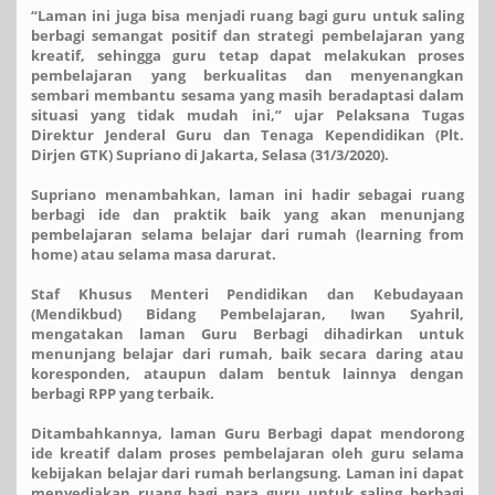
“Laman ini juga bisa menjadi ruang bagi guru untuk saling
berbagi semangat positif dan strategi pembelajaran yang
kreatif, sehingga guru tetap dapat melakukan proses
pembelajaran yang berkualitas dan menyenangkan
sembari membantu sesama yang masih beradaptasi dalam
situasi yang tidak mudah ini,” ujar Pelaksana Tugas
Direktur Jenderal Guru dan Tenaga Kependidikan (Plt.
Dirjen GTK) Supriano di Jakarta, Selasa (31/3/2020).
Supriano menambahkan, laman ini hadir sebagai ruang
berbagi ide dan praktik baik yang akan menunjang
pembelajaran selama belajar dari rumah (learning from
home) atau selama masa darurat.
Staf Khusus Menteri Pendidikan dan Kebudayaan
(Mendikbud) Bidang Pembelajaran, Iwan Syahril,
mengatakan laman Guru Berbagi dihadirkan untuk
menunjang belajar dari rumah, baik secara daring atau
koresponden, ataupun dalam bentuk lainnya dengan
berbagi RPP yang terbaik.
Ditambahkannya, laman Guru Berbagi dapat mendorong
ide kreatif dalam proses pembelajaran oleh guru selama
kebijakan belajar dari rumah berlangsung. Laman ini dapat
menyediakan ruang bagi para guru untuk saling berbagi