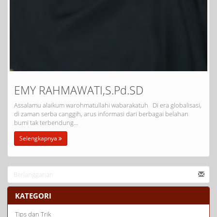
EMY RAHMAWATI,S.Pd.SD
Assalamu alaikum warohmatullahi wabarakatuh Di era globalisasi,
di zaman serba canggih, arus informasi dari berbagai belahan
bumi tak terbendung…
Selengkapnya
KATEGORI
Tips dan Trik