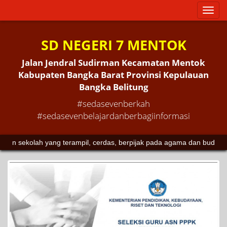
Toggl
naviga
SD NEGERI 7 MENTOK
Jalan Jendral Sudirman Kecamatan Mentok
Kabupaten Bangka Barat Provinsi Kepulauan
Bangka Belitung
#sedasevenberkah
#sedasevenbelajardanberbagiinformasi
olah yang terampil, cerdas, berpijak pada agama dan budaya.
Sedase