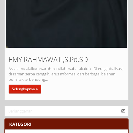
EMY RAHMAWATI,S.Pd.SD
Assalamu alaikum warohmatullahi wabarakatuh Di era globalisasi,
di zaman serba canggih, arus informasi dari berbagai belahan
bumi tak terbendung…
Selengkapnya
KATEGORI