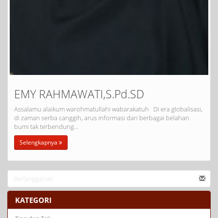
EMY RAHMAWATI,S.Pd.SD
Assalamu alaikum warohmatullahi wabarakatuh Di era globalisasi,
di zaman serba canggih, arus informasi dari berbagai belahan
bumi tak terbendung…
Selengkapnya
KATEGORI