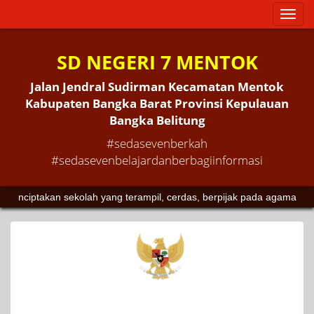
Toggl
naviga
SD NEGERI 7 MENTOK
Jalan Jendral Sudirman Kecamatan Mentok
Kabupaten Bangka Barat Provinsi Kepulauan
Bangka Belitung
#sedasevenberkah
#sedasevenbelajardanberbagiinformasi
akan sekolah yang terampil, cerdas, berpijak pada agama dan buday