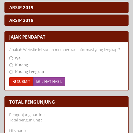
ARSIP 2019
ARSIP 2018
JAJAK PENDAPAT
Apakah Website ini sudah memberikan informasi yang lengkap ?
Iya
Kurang
Kurang Lengkap
SUBMIT
LIHAT HASIL
TOTAL PENGUNJUNG
Pengunjung hari ini :
Total pengunjung :
Hits hari ini :