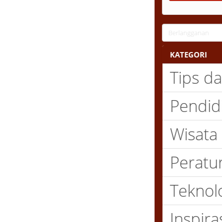
KATEGORI
Tips dan 
Pendidik
Wisata
Peratur
Teknolog
Inspirasi