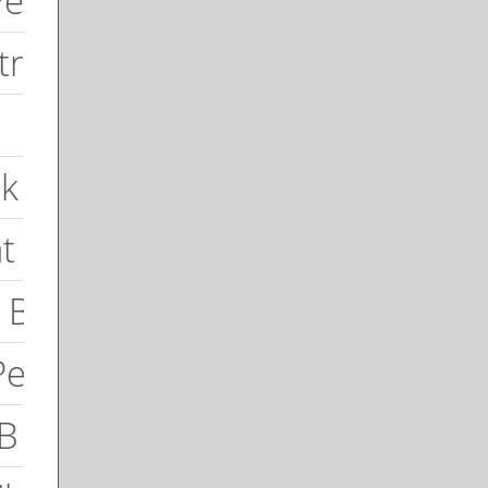
ndidikan, Pemuda dan Olahra
ian Pendidikan dan Kebudaya
 Keluarga Kemdikbud
elajar Kemdikbud
embelajaran Kemdikbud