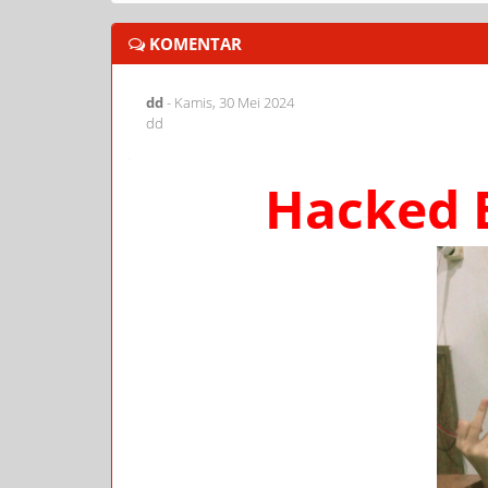
KOMENTAR
dd
-
Kamis, 30 Mei 2024
dd
Hacked 