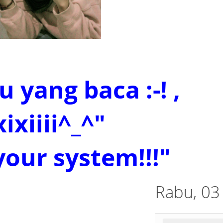
 yang baca :-! ,
xixiiii^_^"
your system!!!"
Rabu, 03 F