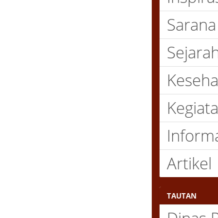
Sarana P
Sejarah
Kesehat
Kegiatan
Informas
Artikel
TAUTAN