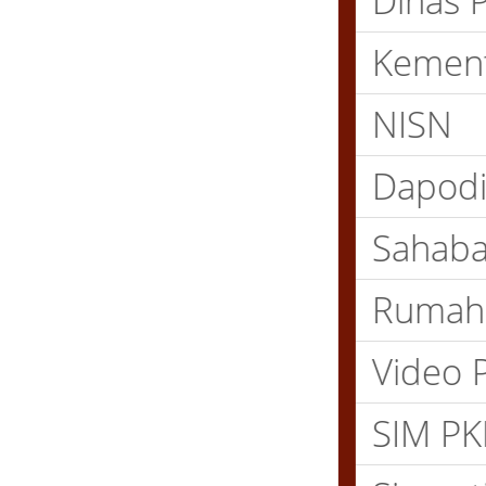
Dinas Pe
Kementr
NISN
Dapodik
Sahabat
Rumah B
Video P
SIM PKB