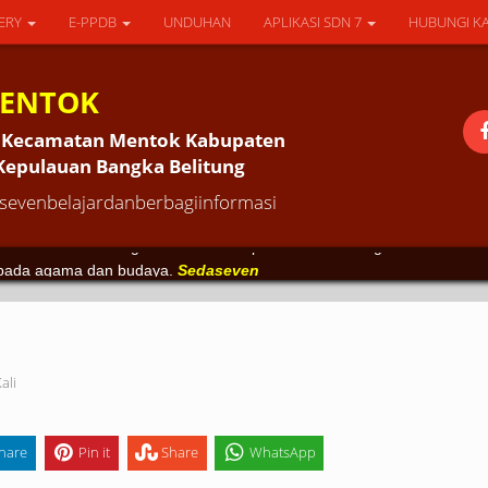
ERY
E-PPDB
UNDUHAN
APLIKASI SDN 7
HUBUNGI K
MENTOK
an Kecamatan Mentok Kabupaten
 Kepulauan Bangka Belitung
evenbelajardanberbagiinformasi
karakter anak bangsa serta sarana pendidikan keluarga.
Sedaseven
k pada agama dan budaya.
Sedaseven
ali
hare
Pin it
Share
WhatsApp