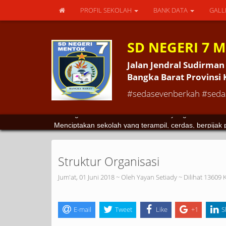
PROFIL SEKOLAH
BANK DATA
GALL
SD NEGERI 7 
Jalan Jendral Sudirm
Bangka Barat Provinsi
#sedasevenberkah #sedas
SD Negeri 7 Muntok adalah sekolah yang membentuk 
Menciptakan sekolah yang terampil, cerdas, berpija
Struktur Organisasi
Jum'at, 01 Juni 2018 ~ Oleh Yayan Setiady ~ Dilihat 13609 K
E-mail
Tweet
Like
+1
S