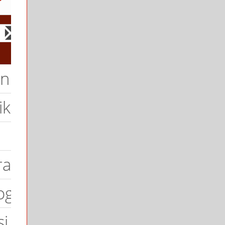
Trik
an
an dan Dasar Hukum
i
 dan Motivasi