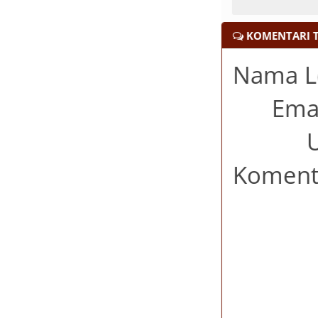
KOMENTARI TULI
Nama Le
Emai
UR
Komenta