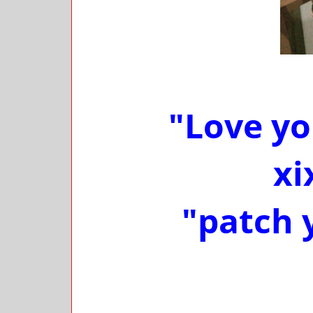
"Love you
xi
"patch 